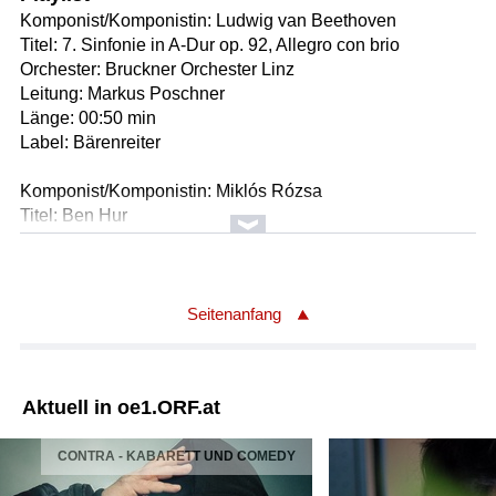
Komponist/Komponistin: Ludwig van Beethoven
Titel: 7. Sinfonie in A-Dur op. 92, Allegro con brio
Orchester: Bruckner Orchester Linz
Leitung: Markus Poschner
Länge: 00:50 min
Label: Bärenreiter
Komponist/Komponistin: Miklós Rózsa
Titel: Ben Hur
Orchester: Bruckner Orchester Linz
Leitung: Markus Poschner
Länge: 08:30 min
Label: Bosworth Music / LM
Seitenanfang
Komponist/Komponistin: Gustav Mahler
Album: Mariss Jansons - The Edition 33
Aktuell in oe1.ORF.at
* Adagietto. Sehr langsam - 4.Satz
Titel: Symphonie Nr.5 in cis-moll
CONTRA - KABARETT UND COMEDY
Leitung: Mariss Jansons
Orchester: Symphonieorchester des Bayerischen