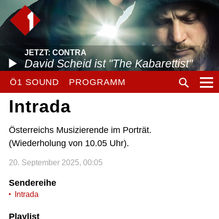
JETZT: CONTRA
David Scheid ist "The Kabarettist"
Ö1 SOUND
PROGRAMM
Intrada
Österreichs Musizierende im Porträt.
(Wiederholung von 10.05 Uhr).
20. September 2025, 00:05
Sendereihe
Intrada
Playlist