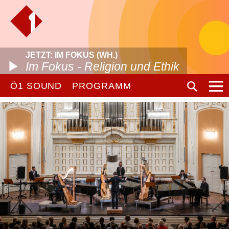
JETZT: IM FOKUS (WH.)
Im Fokus - Religion und Ethik
Ö1 SOUND
PROGRAMM