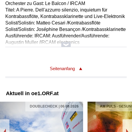
Orchester zu Gast: Le Balcon / IRCAM
Titel: A Pierre. Dell'azzurro silenzio, inquietum für
Kontrabassflöte, Kontrabassklarinette und Live-Elektronik
Solist/Solistin: Matteo Cesari /Kontrabassflöte
Solist/Solistin: Joséphine Besançon /Kontrabassklarinette
Ausführende: IRCAM: Ausführender/Ausführende:
Augustin Muller /IRCAM electronics
Ausführender/Ausführende: Sylvain Cadars /IRCAM
sound diffusion
Länge: 10:34 min
Label: Ricordi/Materialleihgebühr
Seitenanfang
Komponist/Komponistin: Pierre Boulez
Gesamttitel: Salzburger Festspiele 2025 / Orchester zu
Aktuell in oe1.ORF.at
Gast: Le Balcon / IRCAM
Titel: sur Incises für drei Klaviere, drei Harfen und drei
DOUBLECHECK | 06 08 2026
AM PULS - GESUN
Perkussionisten / Paul Sacher zum Geburtstag gewidmet
Leitung: Maxime Pascal
Ausführende: Le Balcon
Solist/Solistin: Jean-Frédéric Neuburger /Klavier