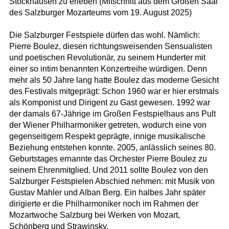
Stockhausen zu erleben (Mitschnitt aus dem Großen Saal
des Salzburger Mozarteums vom 19. August 2025)
Die Salzburger Festspiele dürfen das wohl. Nämlich:
Pierre Boulez, diesen richtungsweisenden Sensualisten
und poetischen Revolutionär, zu seinem Hunderter mit
einer so intim benannten Konzertreihe würdigen. Denn
mehr als 50 Jahre lang hatte Boulez das moderne Gesicht
des Festivals mitgeprägt: Schon 1960 war er hier erstmals
als Komponist und Dirigent zu Gast gewesen. 1992 war
der damals 67-Jährige im Großen Festspielhaus ans Pult
der Wiener Philharmoniker getreten, wodurch eine von
gegenseitigem Respekt geprägte, innige musikalische
Beziehung entstehen konnte. 2005, anlässlich seines 80.
Geburtstages ernannte das Orchester Pierre Boulez zu
seinem Ehrenmitglied. Und 2011 sollte Boulez von den
Salzburger Festspielen Abschied nehmen: mit Musik von
Gustav Mahler und Alban Berg. Ein halbes Jahr später
dirigierte er die Philharmoniker noch im Rahmen der
Mozartwoche Salzburg bei Werken von Mozart,
Schönberg und Strawinsky.