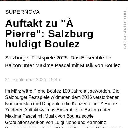
A
L
Z
B
U
R
G
E
R
F
E
S
T
S
P
I
E
E
M
A
R
C
O
B
O
R
R
E
L
L
S
/
I
SUPERNOVA
L
Auftakt zu "À
Pierre": Salzburg
huldigt Boulez
Salzburger Festspiele 2025. Das Ensemble Le
Balcon unter Maxime Pascal mit Musik von Boulez
21. September 2025, 19:45
Im März wäre Pierre Boulez 100 Jahre alt geworden. Die
Salzburger Festspiele widmeten dem 2016 verstorbenen
Komponisten und Dirigenten die Konzertreihe "A Pierre".
Zu deren Auftakt war das Ensemble Le Balcon unter
Maxime Pascal mit Musik von Boulez sowie
Gratulationswerken von Luigi Nono und Karlheinz