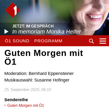
JETZT: IM GESPRÄCH
In memoriam Monika Helfer
Ö1 SOUND
PROGRAMM
Guten Morgen mit
Ö1
Moderation: Bernhard Eppensteiner
Musikauswahl: Susanne Hofinger
25. September 2025, 06:10
Sendereihe
Guten Morgen mit Ö1