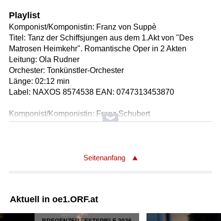
Playlist
Komponist/Komponistin: Franz von Suppè
Titel: Tanz der Schiffsjungen aus dem 1.Akt von "Des
Matrosen Heimkehr". Romantische Oper in 2 Akten
Leitung: Ola Rudner
Orchester: Tonkünstler-Orchester
Länge: 02:12 min
Label: NAXOS 8574538 EAN: 0747313453870
Komponist/Komponistin: Franz Schubert
Titel: 12 Walzer, 17 Ländler und 9 Ecossaisen für Klavier,
D 145 (op. 18) / Auswahl: Walzer / daraus: * Walzer Nr. 1
e-Moll - Walzer Nr. 2 h-Moll - Walzer Nr. 3 a-Moll
Solist/Solistin: Pierre-Laurent Aimard
Seitenanfang
Länge: 02:18 min
Label: PentaTone NL PTC5187034 EAN: 8717306260343
Aktuell in oe1.ORF.at
Komponist/Komponistin: Claude Debussy
Titel: Nr. 12: Minstrels. Modéré