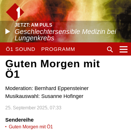
JETZT: AM PULS
Geschlechtersensible Medizin bei
Lungenkrebs
Ö1 SOUND
PROGRAMM
Guten Morgen mit
Ö1
Moderation: Bernhard Eppensteiner
Musikauswahl: Susanne Hofinger
25. September 2025, 07:33
Sendereihe
Guten Morgen mit Ö1