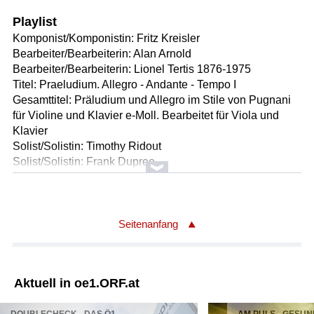
Playlist
Komponist/Komponistin: Fritz Kreisler
Bearbeiter/Bearbeiterin: Alan Arnold
Bearbeiter/Bearbeiterin: Lionel Tertis 1876-1975
Titel: Praeludium. Allegro - Andante - Tempo I
Gesamttitel: Präludium und Allegro im Stile von Pugnani
für Violine und Klavier e-Moll. Bearbeitet für Viola und
Klavier
Solist/Solistin: Timothy Ridout
Solist/Solistin: Frank Dupree
Länge: 02:06 min
Label: HMM 90537677
Komponist/Komponistin: Anton Reicha
Seitenanfang
Titel: Quintett Nr. 2 für Flöte, Klarinette, Horn, Fagott und
Viola Es-Dur / daraus: * 4. Satz: Tempo di minuetto
Ausführende: Albert-Schweitzer-Ensemble
Aktuell in oe1.ORF.at
Länge: 03:37 min
Label: cpo 5553972 EAN: 0761203539727