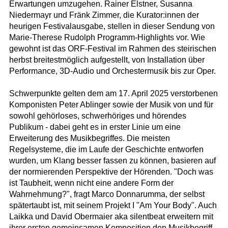
Erwartungen umzugehen. Rainer Elstner, Susanna
Niedermayr und Fränk Zimmer, die Kurator:innen der
heurigen Festivalausgabe, stellen in dieser Sendung von
Marie-Therese Rudolph Programm-Highlights vor. Wie
gewohnt ist das ORF-Festival im Rahmen des steirischen
herbst breitestmöglich aufgestellt, von Installation über
Performance, 3D-Audio und Orchestermusik bis zur Oper.
Schwerpunkte gelten dem am 17. April 2025 verstorbenen
Komponisten Peter Ablinger sowie der Musik von und für
sowohl gehörloses, schwerhöriges und hörendes
Publikum - dabei geht es in erster Linie um eine
Erweiterung des Musikbegriffes. Die meisten
Regelsysteme, die im Laufe der Geschichte entworfen
wurden, um Klang besser fassen zu können, basieren auf
der normierenden Perspektive der Hörenden. "Doch was
ist Taubheit, wenn nicht eine andere Form der
Wahrnehmung?", fragt Marco Donnarumma, der selbst
spätertaubt ist, mit seinem Projekt I "Am Your Body". Auch
Laikka und David Obermaier aka silentbeat erweitern mit
ihrer ersten gemeinsamen Komposition den Musikbegriff