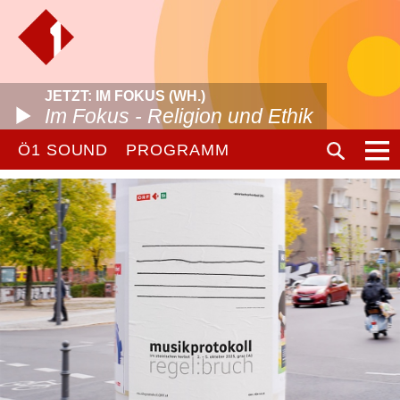
JETZT: IM FOKUS (WH.)
Im Fokus - Religion und Ethik
Ö1 SOUND
PROGRAMM