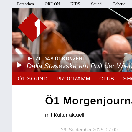
Fernsehen
ORF ON
KIDS
Sound
Debatte
JETZT: DAS Ö1 KONZERT
Dalia Stasevska am Pult der Wie
Ö1 SOUND
PROGRAMM
CLUB
SH
Ö1 Morgenjourn
mit Kultur aktuell
29. September 2025, 07:00