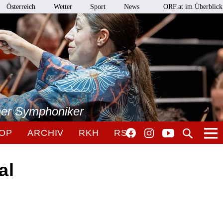
Österreich
Wetter
Sport
News
ORF.at im Überblick
ner Symphoniker
OP
ARCHIV
RKH
RSO
al