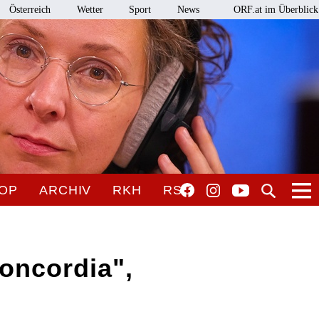
Österreich
Wetter
Sport
News
ORF.at im Überblick
OP
ARCHIV
RKH
RSO
Concordia",