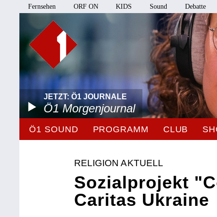
Fernsehen
ORF ON
KIDS
Sound
Debatte
JETZT: Ö1 JOURNALE
Ö1 Morgenjournal
Ö1 SOUND
PROGRAMM
CLUB
SH
RELIGION AKTUELL
Sozialprojekt "
Caritas Ukraine