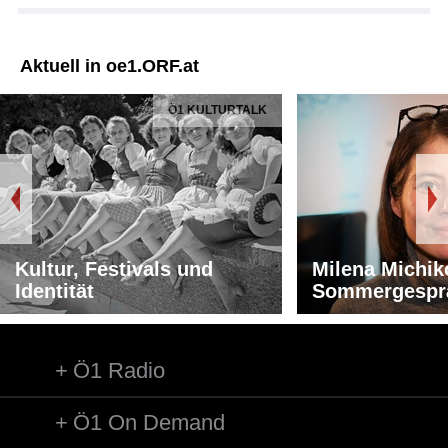
Aktuell in oe1.ORF.at
Ö1 KULTURTALK
Kultur, Festivals und
Milena Michik
Identität
Sommergespr
Ö1 Radio
Ö1 On Demand