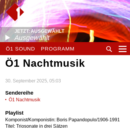
JETZT: AUSGEWÄHLT
Ausgewählt
Ö1 SOUND
PROGRAMM
Ö1 Nachtmusik
30. September 2025, 05:03
Sendereihe
Ö1 Nachtmusik
Playlist
Komponist/Komponistin: Boris Papandopulo/1906-1991
Titel: Triosonate in drei Sätzen