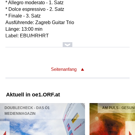
* Allegro moderato - 1. Satz
* Dolce espressivo - 2. Satz
* Finale - 3. Satz
Ausführende: Zagreb Guitar Trio
Länge: 13:00 min
Label: EBU/HRHRT
Komponist/Komponistin: Johannes Brahms/1833-1897
Titel: Warum ist das Licht gegeben den Mühseligen?,
Motette op. 74 Nr. 1
Chor: Grex Vocalis
Seitenanfang
Leitung: Carl Hogset
Länge: 05:13 min
Label: EBU/HUMR
Aktuell in oe1.ORF.at
Komponist/Komponistin: Joseph Haydn/1732-1809
DOUBLECHECK - DAS Ö1
AM PULS - GESUN
Titel: Streichquartett g-Moll Hob. III/74, "Reiterquartett"
MEDIENMAGAZIN
* Allegro - 1. Satz
* Largo assai - 2. Satz
* Menuet - 3. Satz