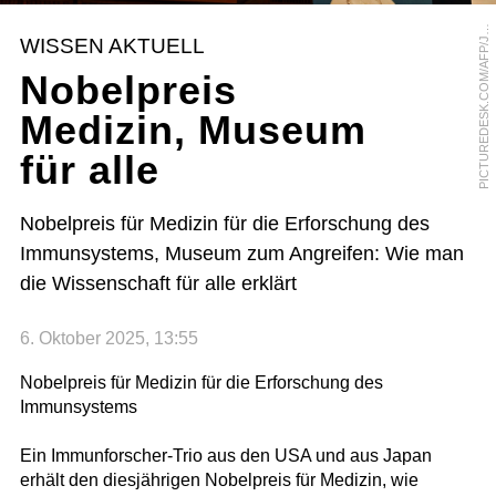
I
C
T
U
R
E
D
E
S
K
.
C
O
M
/
A
F
P
/
N
A
T
H
A
N
N
A
C
K
S
T
R
A
N
P
O
D
WISSEN AKTUELL
J
Nobelpreis
Medizin, Museum
für alle
Nobelpreis für Medizin für die Erforschung des
Immunsystems, Museum zum Angreifen: Wie man
die Wissenschaft für alle erklärt
6. Oktober 2025, 13:55
Nobelpreis für Medizin für die Erforschung des
Immunsystems
Ein Immunforscher-Trio aus den USA und aus Japan
erhält den diesjährigen Nobelpreis für Medizin, wie