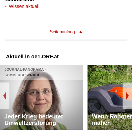
Wissen aktuell
Seitenanfang
Aktuell in oe1.ORF.at
JOURNAL-PANORAMA -
SOMMERGESPRÄCH
Jeder Krieg bedeutet
Wenn Roboter
Umweltzerstörung
mähen