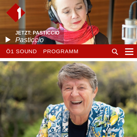
JETZT: PASTICCIO
Pasticcio
Ö1 SOUND
PROGRAMM