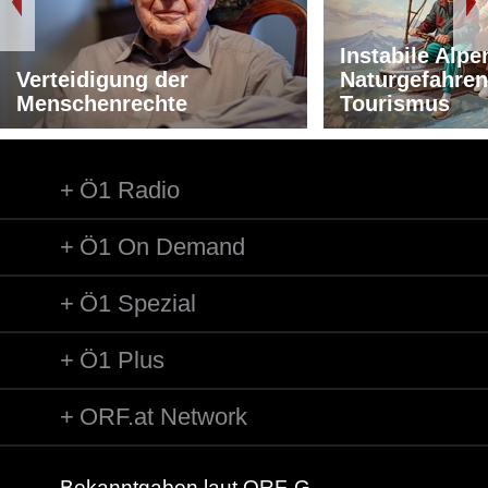
Instabile Alpe
Verteidigung der
Naturgefahren
Menschenrechte
Tourismus
Ö1 Radio
Ö1 On Demand
Ö1 Spezial
Ö1 Plus
ORF.at Network
Bekanntgaben laut ORF-G