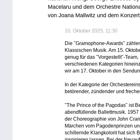
Macelaru und dem Orchestre National
von Joana Mallwitz und dem Konzert
10. Oktober 2025, 11:30
Die "Gramophone-Awards" zählen
Klassischen Musik. Am 15. Oktob
genug für das "Vorgestellt"-Team,
verschiedenen Kategorien hinein
wir am 17. Oktober in den Sendung
In der Kategorie der Orchestereins
betörender, zündender und frecher
"The Prince of the Pagodas" ist B
abendfüllende Ballettmusik. 195
der Choreographie von John Crank
Märchen vom Pagodenprinzen und 
schillernde Klangkolorit hat sich
inspirieren lassen. Bei der Neua