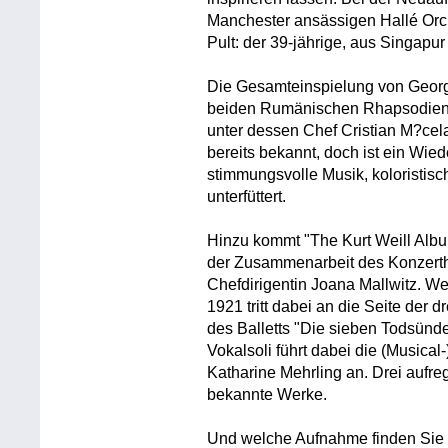
Manchester ansässigen Hallé Orch
Pult: der 39-jährige, aus Singa
Die Gesamteinspielung von Geor
beiden Rumänischen Rhapsodien 
unter dessen Chef Cristian M?cela
bereits bekannt, doch ist ein Wie
stimmungsvolle Musik, koloristisc
unterfüttert.
Hinzu kommt "The Kurt Weill Alb
der Zusammenarbeit des Konzerth
Chefdirigentin Joana Mallwitz. We
1921 tritt dabei an die Seite der d
des Balletts "Die sieben Todsünden
Vokalsoli führt dabei die (Musica
Katharine Mehrling an. Drei aufr
bekannte Werke.
Und welche Aufnahme finden Sie 