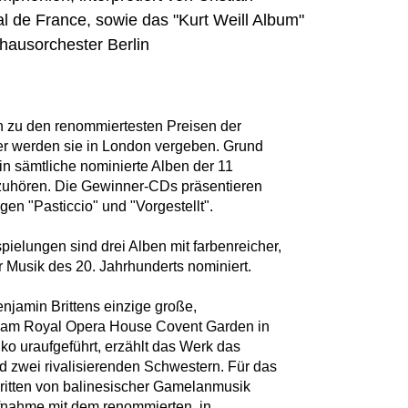
 de France, sowie das "Kurt Weill Album"
hausorchester Berlin
 zu den renommiertesten Preisen der
er werden sie in London vergeben. Grund
 in sämtliche nominierte Alben der 11
zuhören. Die Gewinner-CDs präsentieren
en "Pasticcio" und "Vorgestellt".
pielungen sind drei Alben mit farbenreicher,
 Musik des 20. Jahrhunderts nominiert.
enjamin Brittens einzige große,
7 am Royal Opera House Covent Garden in
o uraufgeführt, erzählt das Werk das
zwei rivalisierenden Schwestern. Für das
 Britten von balinesischer Gamelanmusik
ufnahme mit dem renommierten, in