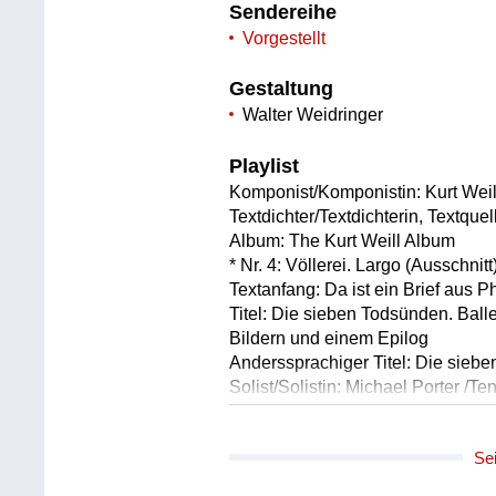
Sendereihe
Vorgestellt
Gestaltung
Walter Weidringer
Playlist
Komponist/Komponistin: Kurt Weil
Textdichter/Textdichterin, Textquel
Album: The Kurt Weill Album
* Nr. 4: Völlerei. Largo (Ausschnitt
Textanfang: Da ist ein Brief aus P
Titel: Die sieben Todsünden. Ball
Bildern und einem Epilog
Anderssprachiger Titel: Die sieb
Solist/Solistin: Michael Porter /Te
Solist/Solistin: Simon Bode /Teno
Solist/Solistin: Michael Nagl /Bari
Se
Solist/Solistin: Oliver Zwarg /Bas
Leitung: Joana Mallwitz