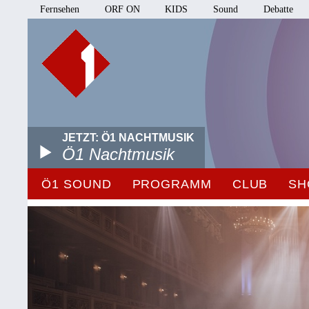
Fernsehen
ORF ON
KIDS
Sound
Debatte
JETZT: Ö1 NACHTMUSIK
Ö1 Nachtmusik
Ö1 SOUND
PROGRAMM
CLUB
SH