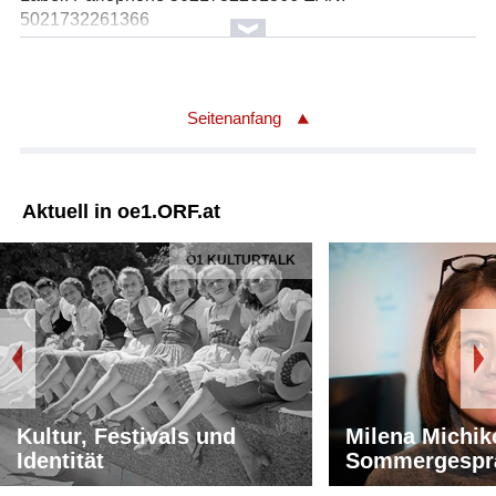
5021732261366
Seitenanfang
Aktuell in oe1.ORF.at
Ö1 KULTURTALK
Kultur, Festivals und
Milena Michik
Identität
Sommergespr