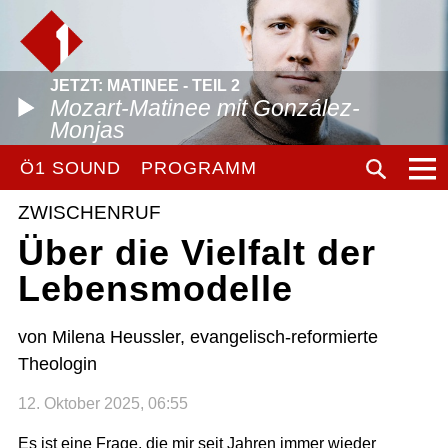
JETZT: MATINEE - TEIL 2
Mozart-Matinee mit González-
Monjas
Ö1 SOUND
PROGRAMM
ZWISCHENRUF
Über die Vielfalt der
Lebensmodelle
von Milena Heussler, evangelisch-reformierte
Theologin
12. Oktober 2025, 06:55
Es ist eine Frage, die mir seit Jahren immer wieder