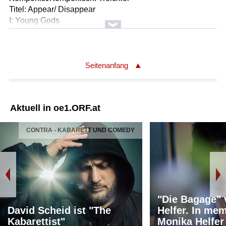
Titel: Appear/ Disappear
I: Young Gods
Label: Two Gentlemen Rec. TWOGTL 130-12.
Komponist/Komponistin: Riley
Titel: In C
Seitenanfang
I: Bang on a Can
Label: Cantaloupe Music CA21004
Aktuell in oe1.ORF.at
CONTRA - KABARETT UND COMEDY
"Die Bagage"
David Scheid ist "The
Helfer. In me
Kabarettist"
Monika Helfer