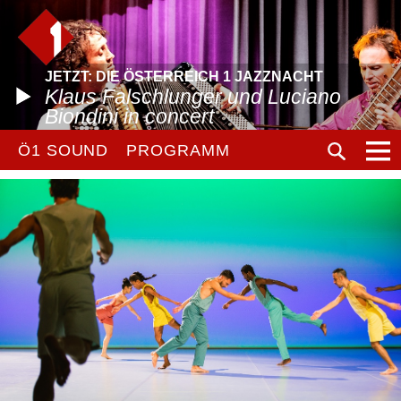
JETZT: DIE ÖSTERREICH 1 JAZZNACHT
Klaus Falschlunger und Luciano
Biondini in concert
Ö1 SOUND
PROGRAMM