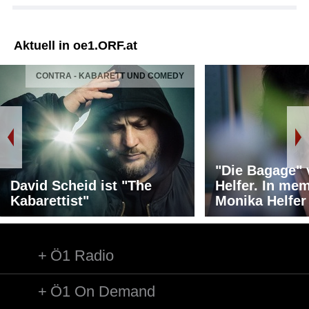
Aktuell in oe1.ORF.at
CONTRA - KABARETT UND COMEDY
"Die Bagage"
David Scheid ist "The
Helfer. In me
Kabarettist"
Monika Helfer
Ö1 Radio
Ö1 On Demand