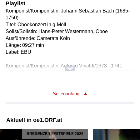
Playlist
Komponist/Komponistin: Johann Sebastian Bach (1685-
1750)
Titel: Oboekonzert in g-Moll
Solist/Solistin: Hans-Peter Westermann, Oboe
Ausführende: Camerata Köln
Länge: 09:27 min
Label: EBU
Komponist/Komponistin: Antonio Vivaldi/1678 - 1741
Titel: Concerto in c-moll RV 441 - für Blockflöte, Streicher
und B.c.
* Allegro non molto - 1.Satz (00:05:00)
* Largo - 2.Satz (00:03:10)
Seitenanfang
* Allegro molto - 3.Satz (00:03:38)
Solist/Solistin: Dorothee Oberlinger /Blockflöte
Ausführende: I Sonatori de la Gioiosa Marca
Aktuell in oe1.ORF.at
Länge: 11:47 min
Label: dhm 19075912522
BREGENZER FESTSPIELE 2026