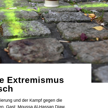
he Extremismus
sch
sierung und der Kampf gegen die
sten. Gast: Moussa Al-Hassan Diaw,