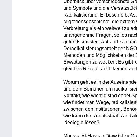
Überblick über verschiedenste Gr
und Symbole und die Versatzstücke
Radikalisierung. Er beschreibt A
Migrationsgeschichte, die extremi
Verbreitung als ein weltweit zu a
unangenehme Fragen, sei es nach
guten Islamisten. Anhand zahlreic
Deradikalisierungsarbeit der NGO
Methoden und Möglichkeiten der D
Erwartungen zu wecken: Es gibt k
gleiches Rezept, auch keinen Zeit
Worum geht es in der Auseinander
und dem Bemühen um radikalisier
Kontakt, wie wichtig sind dabei 
wie findet man Wege, radikalisie
zwischen den Institutionen, Behö
wie kann der Rechtsstaat Radikali
Ideologie lösen?
Moussa Al-Hassan Diaw ist zu Ga