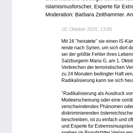
Islamismusforscher, Experte für Ex
Moderation: Barbara Zeithammer. Anr
16. Oktober 2025, 13:00
Mit 16 "heiratete" sie einen IS-Kä
reiste nach Syrien, um sich dort 
sei der größte Fehler ihres Leben
Salzburgerin Maria G. am 1. Okto
Verbrechen der terroristischen Ve
zu 24 Monaten bedingter Haft verurte
Radikalisierung kann sie sich heu
"Radikalisierung als Ausdruck vo
Modeerscheinung oder eine vorüb
verschwindendes Phänomen oder a
diskriminierenden österreichisch
beschreiben, ist zu einfach und of
und Experte für Extremismuspräv
soeben im Brandstätter Verlag er