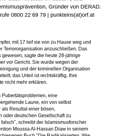
tremismusprävention, Gründer von DERAD.
ufe 0800 22 69 79 | punkteins(at)orf.at
mpfer, mit 17 lief sie von zu Hause weg und
der Terrororganisation anzuschließen. Das
s gewesen, sagte die heute 28-jährige
ber vor Gericht. Sie wurde wegen der
reinigung und der kriminellen Organisation
ilt; das Urteil ist rechtskräftig. Ihre
te nicht mehr erklären.
n Pubertätsproblemen, eine
ergehende Laune, ein von selbst
ls Resultat einer bösen,
en oder deutschen Gesellschaft zu
t falsch", schreibt der Islamismusforscher
ention Moussa Al-Hassan Diaw in seinem
schienenen Buch "Die Radikalisierten. Wie