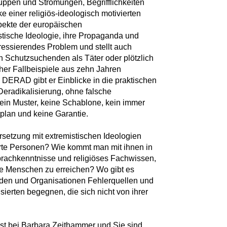
uppen und Strömungen, Begrifflichkeiten
 einer religiös-ideologisch motivierten
spekte der europäischen
stische Ideologie, ihre Propaganda und
dressierendes Problem und stellt auch
 Schutzsuchenden als Täter oder plötzlich
her Fallbeispiele aus zehn Jahren
 DERAD gibt er Einblicke in die praktischen
eradikalisierung, ohne falsche
ein Muster, keine Schablone, kein immer
plan und keine Garantie.
setzung mit extremistischen Ideologien
te Personen? Wie kommt man mit ihnen in
Sprachkenntnisse und religiöses Fachwissen,
rte Menschen zu erreichen? Wo gibt es
rden und Organisationen Fehlerquellen und
sierten begegnen, die sich nicht von ihrer
st bei Barbara Zeithammer und Sie sind