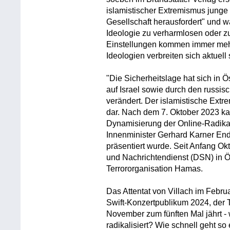
islamistischer Extremismus jung
Gesellschaft herausfordert" und wa
Ideologie zu verharmlosen oder zu 
Einstellungen kommen immer mehr
Ideologien verbreiten sich aktuel
"Die Sicherheitslage hat sich in Ö
auf Israel sowie durch den russisc
verändert. Der islamistische Extr
dar. Nach dem 7. Oktober 2023 k
Dynamisierung der Online-Radikal
Innenminister Gerhard Karner End
präsentiert wurde. Seit Anfang Okt
und Nachrichtendienst (DSN) in Ös
Terrororganisation Hamas.
Das Attentat von Villach im Februa
Swift-Konzertpublikum 2024, der T
November zum fünften Mal jährt 
radikalisiert? Wie schnell geht s