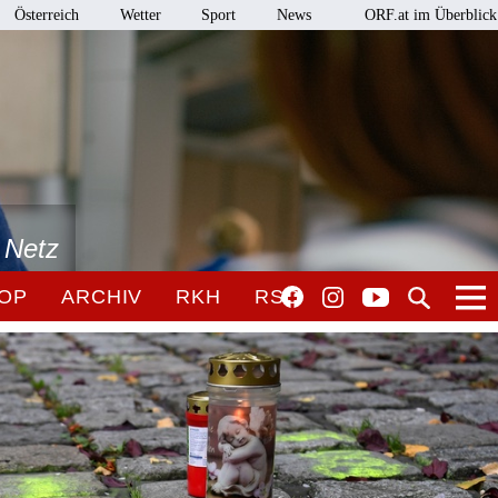
Österreich
Wetter
Sport
News
ORF.at im Überblick
 Netz
OP
ARCHIV
RKH
RSO