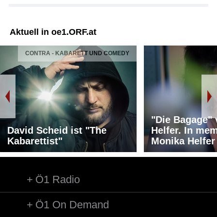
Aktuell in oe1.ORF.at
CONTRA - KABARETT UND COMEDY
"Die Bagage"
David Scheid ist "The
Helfer. In me
Kabarettist"
Monika Helfer
Ö1 Radio
Ö1 On Demand