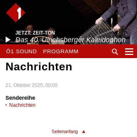
JETZT: ZEIT-TON
Das 40. Ulrichsberger Kaleidophon
Ö1 SOUND
PROGRAMM
Nachrichten
21. Oktober 2025, 00:00
Sendereihe
Nachrichten
Seitenanfang