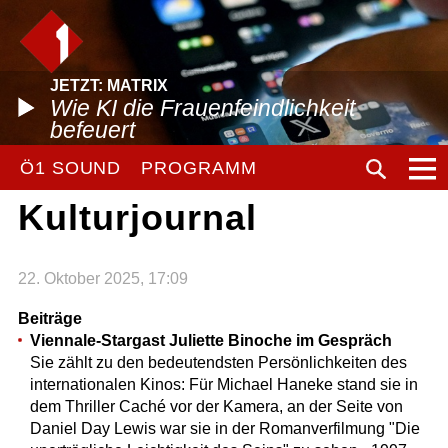
JETZT: MATRIX
Wie KI die Frauenfeindlichkeit
befeuert
Ö1 SOUND
PROGRAMM
Kulturjournal
22. Oktober 2025, 17:09
Beiträge
Viennale-Stargast Juliette Binoche im Gespräch
Sie zählt zu den bedeutendsten Persönlichkeiten des
internationalen Kinos: Für Michael Haneke stand sie in
dem Thriller Caché vor der Kamera, an der Seite von
Daniel Day Lewis war sie in der Romanverfilmung "Die