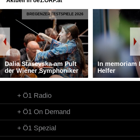
Aktuell in oe1.ORF.at
BREGENZER FESTSPIELE 2026
Dalia Stasevska am Pult
In memoriam 
der Wiener Symphoniker
Helfer
Ö1 Radio
Ö1 On Demand
Ö1 Spezial