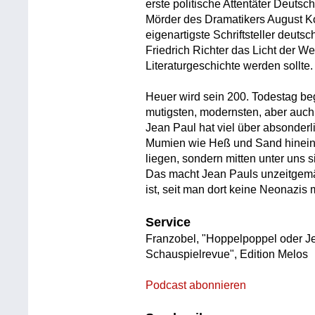
erste politische Attentäter Deuts
Mörder des Dramatikers August Ko
eigenartigste Schriftsteller deuts
Friedrich Richter das Licht der We
Literaturgeschichte werden sollte.
Heuer wird sein 200. Todestag be
mutigsten, modernsten, aber auch 
Jean Paul hat viel über absonder
Mumien wie Heß und Sand hineinge
liegen, sondern mitten unter uns s
Das macht Jean Pauls unzeitgem
ist, seit man dort keine Neonazis m
Service
Franzobel, "Hoppelpoppel oder J
Schauspielrevue", Edition Melos
Podcast abonnieren