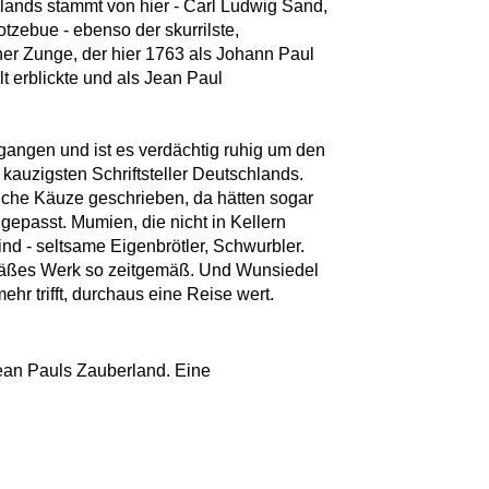
chlands stammt von hier - Carl Ludwig Sand,
tzebue - ebenso der skurrilste,
cher Zunge, der hier 1763 als Johann Paul
lt erblickte und als Jean Paul
gangen und ist es verdächtig ruhig um den
kauzigsten Schriftsteller Deutschlands.
liche Käuze geschrieben, da hätten sogar
passt. Mumien, die nicht in Kellern
ind - seltsame Eigenbrötler, Schwurbler.
äßes Werk so zeitgemäß. Und Wunsiedel
ehr trifft, durchaus eine Reise wert.
ean Pauls Zauberland. Eine