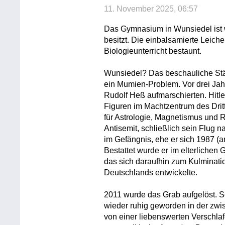
11. November 2025, 06:57
Das Gymnasium in Wunsiedel ist w
besitzt. Die einbalsamierte Leiche
Biologieunterricht bestaunt.
Wunsiedel? Das beschauliche Stä
ein Mumien-Problem. Vor drei Jah
Rudolf Heß aufmarschierten. Hitler
Figuren im Machtzentrum des Dritt
für Astrologie, Magnetismus und 
Antisemit, schließlich sein Flug 
im Gefängnis, ehe er sich 1987 (
Bestattet wurde er im elterlichen 
das sich daraufhin zum Kulminat
Deutschlands entwickelte.
2011 wurde das Grab aufgelöst. Se
wieder ruhig geworden in der zwi
von einer liebenswerten Verschla