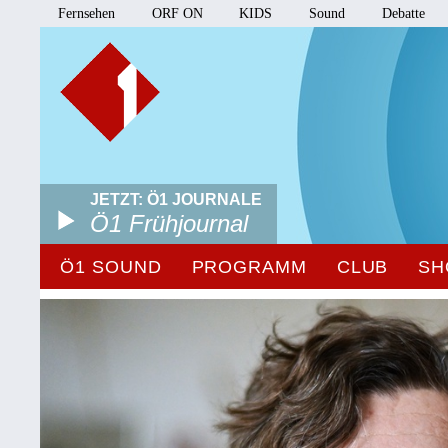
Fernsehen
ORF ON
KIDS
Sound
Debatte
JETZT: Ö1 JOURNALE
Ö1 Frühjournal
Ö1 SOUND
PROGRAMM
CLUB
SH