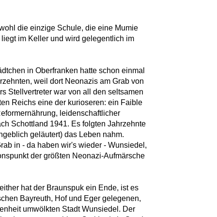
ohl die einzige Schule, die eine Mumie
 liegt im Keller und wird gelegentlich im
dtchen in Oberfranken hatte schon einmal
rzehnten, weil dort Neonazis am Grab von
s Stellvertreter war von all den seltsamen
en Reichs eine der kurioseren: ein Faible
Reformernährung, leidenschaftlicher
nach Schottland 1941. Es folgten Jahrzehnte
angeblich geläutert) das Leben nahm.
Grab in - da haben wir's wieder - Wunsiedel,
ionspunkt der größten Neonazi-Aufmärsche
ither hat der Braunspuk ein Ende, ist es
schen Bayreuth, Hof und Eger gelegenen,
fenheit umwölkten Stadt Wunsiedel. Der