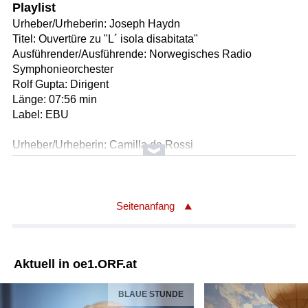
Playlist
Urheber/Urheberin: Joseph Haydn
Titel: Ouvertüre zu "L´ isola disabitata"
Ausführender/Ausführende: Norwegisches Radio
Symphonieorchester
Rolf Gupta: Dirigent
Länge: 07:56 min
Label: EBU
Urheber/Urheberin: Camilla de Rossi
Titel: Duol sofferto per amore
Ausführender/Ausführende: Martin Oro: Countertenor
Musica Fiorita
Daniela Dolci: Dirigentin
Seitenanfang
Länge: 06:06 min
Label: EBU
Aktuell in oe1.ORF.at
Urheber/Urheberin: Ferruccio Busoni
Titel: Sonatina Nr. 6 für Klavier
BLAUE STUNDE
Ausführender/Ausführende: Valerie Tryon: Klavier