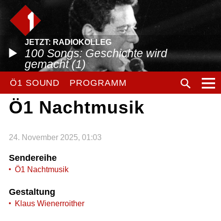
JETZT: RADIOKOLLEG
100 Songs: Geschichte wird
gemacht (1)
Ö1 SOUND
PROGRAMM
Ö1 Nachtmusik
24. November 2025, 01:03
Sendereihe
Ö1 Nachtmusik
Gestaltung
Klaus Wienerroither