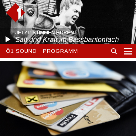
JETZT: STIMMEN HÖREN
Saft und Kraft im Bassbaritonfach
Ö1 SOUND
PROGRAMM