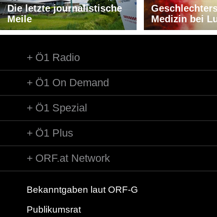
Die letzte journalistische
Geschlechters
Meile
Medizin bei L
Ö1 Radio
Ö1 On Demand
Ö1 Spezial
Ö1 Plus
ORF.at Network
Bekanntgaben laut ORF-G
Publikumsrat