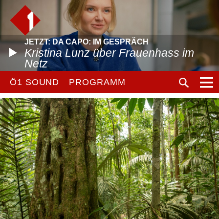
JETZT: DA CAPO: IM GESPRÄCH
Kristina Lunz über Frauenhass im
Netz
Ö1 SOUND
PROGRAMM