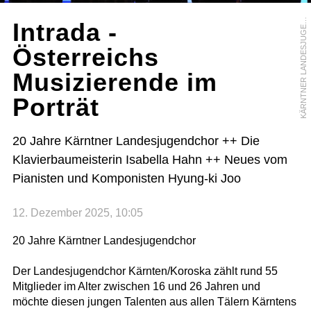
Ä
R
N
T
N
E
R
L
A
N
D
E
S
J
U
G
N
D
C
H
O
K
R
Intrada -
E
Österreichs
Musizierende im
Porträt
20 Jahre Kärntner Landesjugendchor ++ Die
Klavierbaumeisterin Isabella Hahn ++ Neues vom
Pianisten und Komponisten Hyung-ki Joo
12. Dezember 2025, 10:05
20 Jahre Kärntner Landesjugendchor
Der Landesjugendchor Kärnten/Koroska zählt rund 55
Mitglieder im Alter zwischen 16 und 26 Jahren und
möchte diesen jungen Talenten aus allen Tälern Kärntens