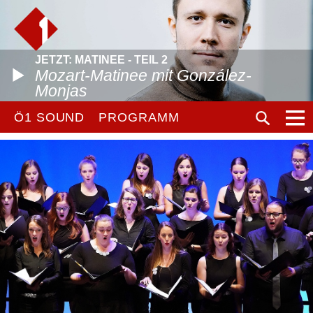
JETZT: MATINEE - TEIL 2
Mozart-Matinee mit González-
Monjas
Ö1 SOUND
PROGRAMM