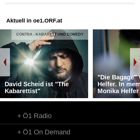
Aktuell in oe1.ORF.at
CONTRA - KABARETT UND COMEDY
"Die Bagage"
David Scheid ist "The
Helfer. In me
Kabarettist"
Monika Helfer
Ö1 Radio
Ö1 On Demand