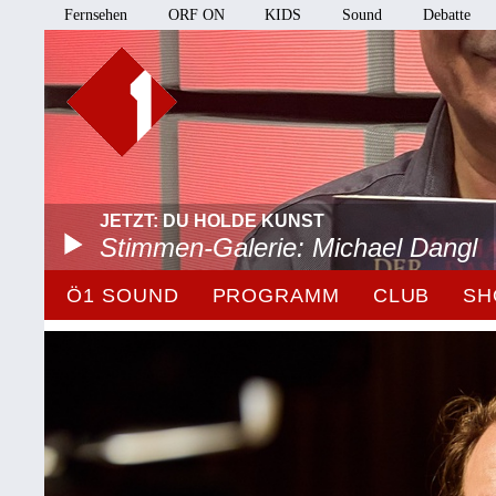
Fernsehen
ORF ON
KIDS
Sound
Debatte
JETZT: DU HOLDE KUNST
Stimmen-Galerie: Michael Dangl
Ö1 SOUND
PROGRAMM
CLUB
SH