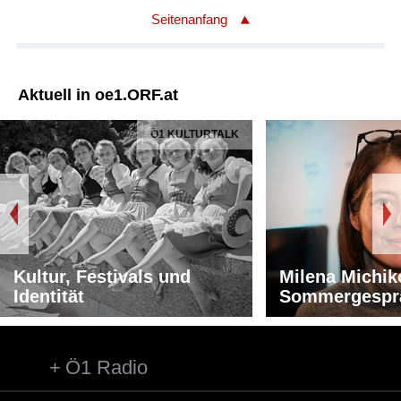
Seitenanfang
Aktuell in oe1.ORF.at
Ö1 KULTURTALK
Kultur, Festivals und
Milena Michik
Identität
Sommergespr
Ö1 Radio