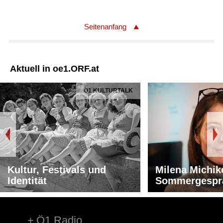
Seitenanfang
Aktuell in oe1.ORF.at
Ö1 KULTURTALK
Kultur, Festivals und
Milena Michik
Identität
Sommergespr
Ö1 Radio