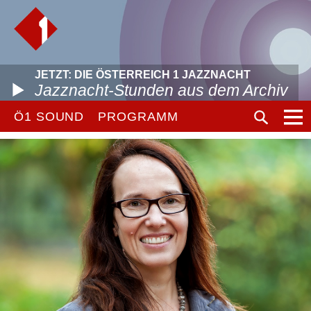
JETZT: DIE ÖSTERREICH 1 JAZZNACHT
Jazznacht-Stunden aus dem Archiv
Ö1 SOUND
PROGRAMM