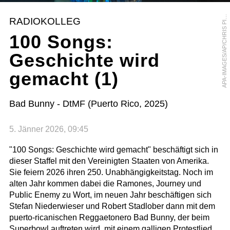
P
A
-
I
M
A
G
E
S
/
A
P
/
C
H
R
I
S
P
Z
Z
E
L
L
A
O
RADIOKOLLEG
I
100 Songs:
Geschichte wird
gemacht (1)
Bad Bunny - DtMF (Puerto Rico, 2025)
5. Jänner 2026, 09:45
"100 Songs: Geschichte wird gemacht" beschäftigt sich in
dieser Staffel mit den Vereinigten Staaten von Amerika.
Sie feiern 2026 ihren 250. Unabhängigkeitstag. Noch im
alten Jahr kommen dabei die Ramones, Journey und
Public Enemy zu Wort, im neuen Jahr beschäftigen sich
Stefan Niederwieser und Robert Stadlober dann mit dem
puerto-ricanischen Reggaetonero Bad Bunny, der beim
Superbowl auftreten wird, mit einem galligen Protestlied