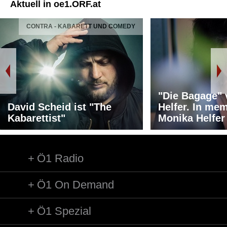
Aktuell in oe1.ORF.at
CONTRA - KABARETT UND COMEDY
"Die Bagage"
David Scheid ist "The
Helfer. In me
Kabarettist"
Monika Helfer
Ö1 Radio
Ö1 On Demand
Ö1 Spezial