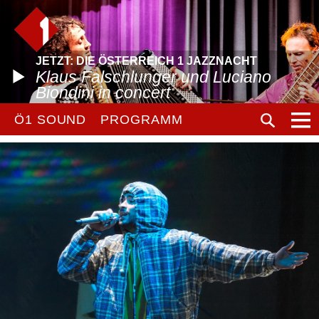
JETZT: DIE ÖSTERREICH 1 JAZZNACHT
Klaus Falschlunger und Luciano
Biondini in concert
Ö1 SOUND
PROGRAMM