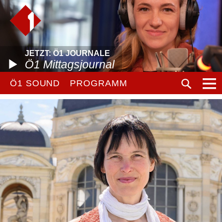
JETZT: Ö1 JOURNALE
Ö1 Mittagsjournal
Ö1 SOUND
PROGRAMM