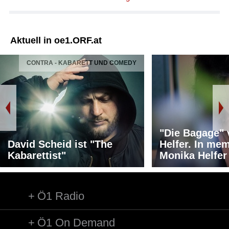
Aktuell in oe1.ORF.at
CONTRA - KABARETT UND COMEDY
"Die Bagage"
David Scheid ist "The
Helfer. In me
Kabarettist"
Monika Helfer
Ö1 Radio
Ö1 On Demand