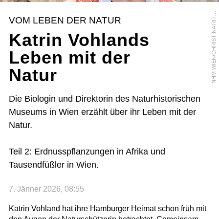
H
M
W
I
E
N
/
C
H
R
I
S
T
I
N
A
R
I
T
M
A
N
N
S
P
E
R
G
E
N
R
VOM LEBEN DER NATUR
T
Katrin Vohlands
Leben mit der
Natur
Die Biologin und Direktorin des Naturhistorischen
Museums in Wien erzählt über ihr Leben mit der
Natur.
Teil 2: Erdnusspflanzungen in Afrika und
Tausendfüßler in Wien.
7. Jänner 2026, 08:55
Katrin Vohland hat ihre Hamburger Heimat schon früh mit