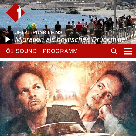
JETZT: PUNKT EINS
Migration als politisches Druckmittel
Ö1 SOUND
PROGRAMM