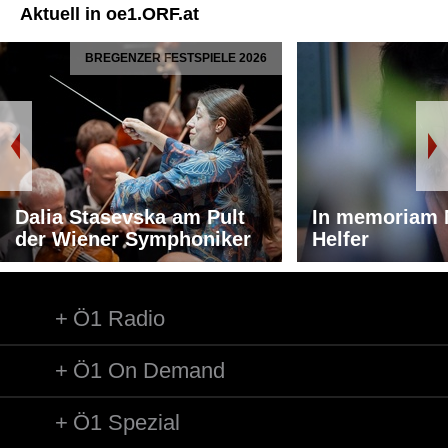
Aktuell in oe1.ORF.at
BREGENZER FESTSPIELE 2026
Dalia Stasevska am Pult
In memoriam 
der Wiener Symphoniker
Helfer
Ö1 Radio
Ö1 On Demand
Ö1 Spezial