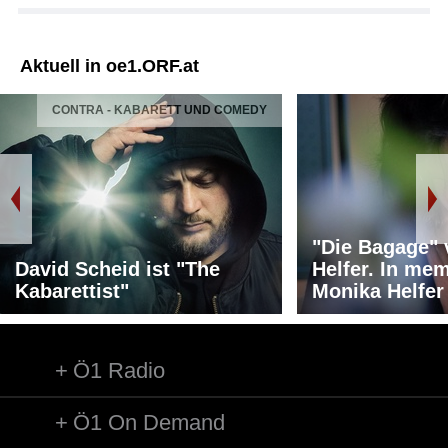
Aktuell in oe1.ORF.at
CONTRA - KABARETT UND COMEDY
"Die Bagage"
David Scheid ist "The
Helfer. In me
Kabarettist"
Monika Helfer
Ö1 Radio
Ö1 On Demand