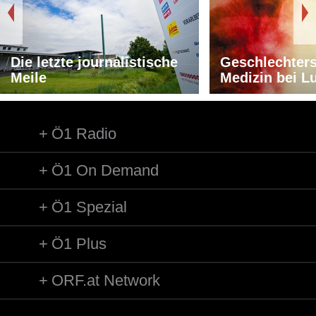
Die letzte journalistische
Geschlechters
Meile
Medizin bei L
Ö1 Radio
Ö1 On Demand
Ö1 Spezial
Ö1 Plus
ORF.at Network