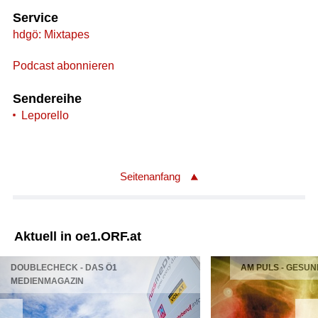
Service
hdgö: Mixtapes
Podcast abonnieren
Sendereihe
Leporello
Seitenanfang
Aktuell in oe1.ORF.at
DOUBLECHECK - DAS Ö1
AM PULS - GESUN
MEDIENMAGAZIN