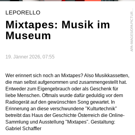
P
A
-
I
M
A
G
E
S
/
D
P
A
P
I
C
T
U
A
L
L
I
A
N
C
E
/
C
I
G
D
E
M
S
I
M
S
E
A
E
K
LEPORELLO
R
Mixtapes: Musik im
Museum
19. Jänner 2026, 07:55
Wer erinnert sich noch an Mixtapes? Also Musikkassetten,
die man selbst aufgenommen und zusammengestellt hat.
Entweder zum Eigengebrauch oder als Geschenk für
liebe Menschen. Oftmals wurde dafür geduldig vor dem
Radiogerät auf den gewünschten Song gewartet. In
Erinnerung an diese verschwundene "Kulturtechnik"
betreibt das Haus der Geschichte Österreich die Online-
Sammlung und Ausstellung "Mixtapes". Gestaltung:
Gabriel Schaffler