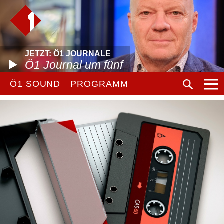
JETZT: Ö1 JOURNALE
Ö1 Journal um fünf
Ö1 SOUND
PROGRAMM