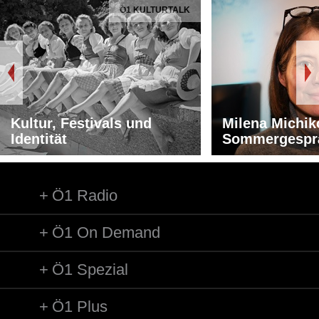
Ö1 KULTURTALK
Kultur, Festivals und
Milena Michik
Identität
Sommergespr
Ö1 Radio
Ö1 On Demand
Ö1 Spezial
Ö1 Plus