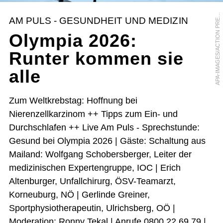
P
A
-
I
M
A
G
E
S
/
A
C
T
I
O
N
P
R
S
S
/
T
E
Y
S
S
O
T
P
I
E
R
R
A
E
AM PULS - GESUNDHEIT UND MEDIZIN
E
Olympia 2026:
Runter kommen sie
alle
Zum Weltkrebstag: Hoffnung bei
Nierenzellkarzinom ++ Tipps zum Ein- und
Durchschlafen ++ Live Am Puls - Sprechstunde:
Gesund bei Olympia 2026 | Gäste: Schaltung aus
Mailand: Wolfgang Schobersberger, Leiter der
medizinischen Expertengruppe, IOC | Erich
Altenburger, Unfallchirurg, ÖSV-Teamarzt,
Korneuburg, NÖ | Gerlinde Greiner,
Sportphysiotherapeutin, Ulrichsberg, OÖ |
Moderation: Ronny Tekal | Anrufe 0800 22 69 79 |