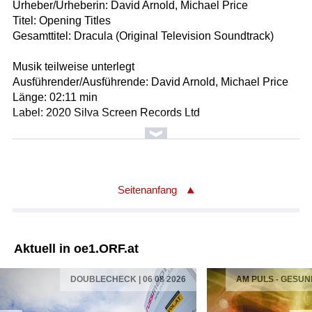
Urheber/Urheberin: David Arnold, Michael Price
Titel: Opening Titles
Gesamttitel: Dracula (Original Television Soundtrack)
Musik teilweise unterlegt
Ausführender/Ausführende: David Arnold, Michael Price
Länge: 02:11 min
Label: 2020 Silva Screen Records Ltd
Urheber/Urheberin: David Arnold, Michael Price
Titel: Bad Book
Gesamttitel: Dracula (Original Television Soundtrack)
Seitenanfang
Musik teilweise unterlegt
Ausführender/Ausführende: David Arnold, Michael Price
Länge: 01:08 min
Aktuell in oe1.ORF.at
Label: 2020 Silva Screen Records Ltd
DOUBLECHECK | 06 08 2026
AM PULS - GESUN
Urheber/Urheberin: David Arnold, Michael Price
Titel: Dracula is God
Gesamttitel: Dracula (Original Television Soundtrack)