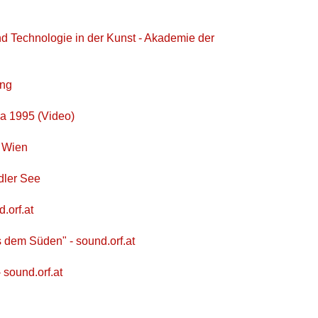
und Technologie in der Kunst - Akademie der
ung
ka 1995 (Video)
t Wien
dler See
.orf.at
s dem Süden" - sound.orf.at
 sound.orf.at