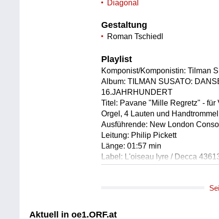
Diagonal
Gestaltung
Roman Tschiedl
Playlist
Komponist/Komponistin: Tilman S
Album: TILMAN SUSATO: DANS
16.JAHRHUNDERT
Titel: Pavane "Mille Regretz" - für 
Orgel, 4 Lauten und Handtrommel
Ausführende: New London Conso
Leitung: Philip Pickett
Länge: 01:57 min
Label: L'oiseau lyre / Decca 436
Komponist/Komponistin: Domeni
Se
Textdichter/Textdichterin, Textq
Album: Stasera pago io
Titel: Salinaru (Handarchiv)
Aktuell in oe1.ORF.at