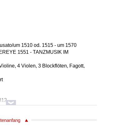
usato/um 1510 od. 1515 - um 1570
EREYE 1551 - TANZMUSIK IM
Violine, 4 Violen, 3 Blockflöten, Fagott,
rt
1312
co Modugno
itenanfang
uelle: Domenico Modugno