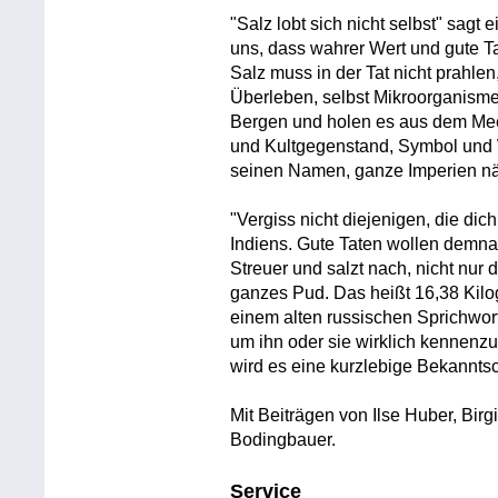
"Salz lobt sich nicht selbst" sag
uns, dass wahrer Wert und gute Ta
Salz muss in der Tat nicht prahle
Überleben, selbst Mikroorganism
Bergen und holen es aus dem Meer
und Kultgegenstand, Symbol und W
seinen Namen, ganze Imperien nä
"Vergiss nicht diejenigen, die dic
Indiens. Gute Taten wollen demna
Streuer und salzt nach, nicht nu
ganzes Pud. Das heißt 16,38 Kilo
einem alten russischen Sprichwo
um ihn oder sie wirklich kennenzul
wird es eine kurzlebige Bekanntsc
Mit Beiträgen von Ilse Huber, Birg
Bodingbauer.
Service