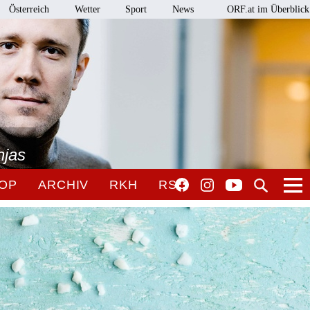
Österreich
Wetter
Sport
News
ORF.at im Überblick
njas
OP
ARCHIV
RKH
RSO