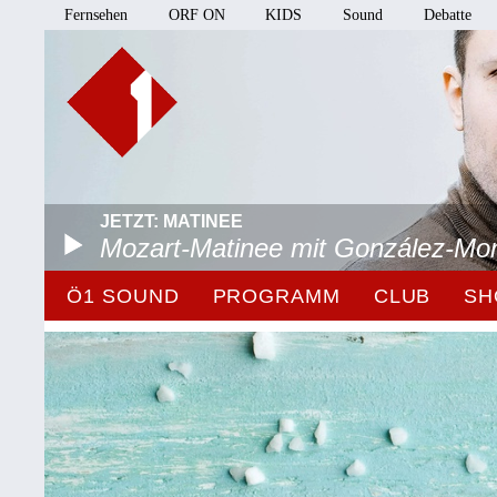
Fernsehen
ORF ON
KIDS
Sound
Debatte
JETZT: MATINEE
Mozart-Matinee mit González-Mo
Ö1 SOUND
PROGRAMM
CLUB
SH