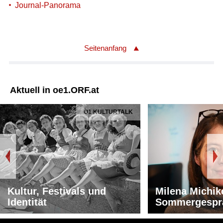
Journal-Panorama
Seitenanfang
Aktuell in oe1.ORF.at
Ö1 KULTURTALK
Kultur, Festivals und
Milena Michik
Identität
Sommergespr