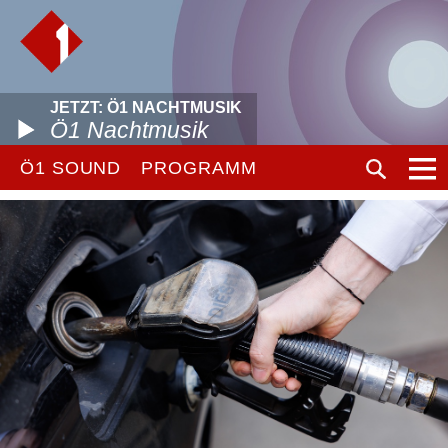
JETZT: Ö1 NACHTMUSIK
Ö1 Nachtmusik
Ö1 SOUND
PROGRAMM