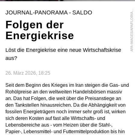
P
A
-
I
M
A
G
E
S
/
A
P
A
/
F
L
O
R
I
N
W
I
E
S
E
A
R
JOURNAL-PANORAMA - SALDO
A
Folgen der
Energiekrise
Löst die Energiekrise eine neue Wirtschaftskrise
aus?
26. März 2026, 18:25
Seit dem Beginn des Krieges im Iran steigen die Gas- und
Rohölpreise an den weltweiten Handelsbörsen massiv
an. Das hat Folgen, die weit über die Preisanstiege an
den Tankstellen hinausreichen. Da die Abhängigkeit von
fossilen Energieträgern noch immer sehr groß ist, wirken
sich deren Kosten auf fast alle Wirtschafts- und
Lebensbereiche aus - vom Heizen über die Stahl-,
Papier-, Lebensmittel- und Futtermittelproduktion bis hin