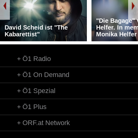
"Die Bagage"
David Scheid ist "The
Helfer. In me
Kabarettist"
Monika Helfer
Ö1 Radio
Ö1 On Demand
Ö1 Spezial
Ö1 Plus
ORF.at Network