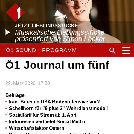
JETZT: LIEBLINGSSTÜCKE
Musikalische Lieblingsstücke
präsentiert von Simon Löcker
Ö1 SOUND
PROGRAMM
Ö1 Journal um fünf
29. März 2026, 17:00
Beiträge
Iran: Bereiten USA Bodenoffensive vor?
Schellhorn für "8 plus 2"-Wehrdienstmodell
Sozialtarif für Strom ab 1. April
Indonesien verbietet Social Media
Wirtschaftsfaktor Ostern