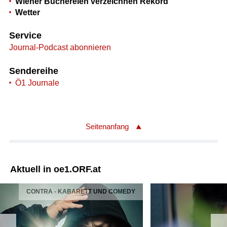
Wiener Büchereien verzeichnen Rekord
Wetter
Service
Journal-Podcast abonnieren
Sendereihe
Ö1 Journale
Seitenanfang
Aktuell in oe1.ORF.at
CONTRA - KABARETT UND COMEDY