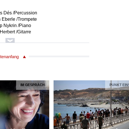
s Dés /Percussion
n Eberle /Trompete
p Nykrin /Piano
erbert /Gitarre
Records BMCCD386
itenanfang
Dés
s Dés /Percussion
IM GESPRÄCH
PUNKT EIN
n Eberle /Trompete
p Nykrin /Piano
erbert /Gitarre
Records BMCCD386
Dés