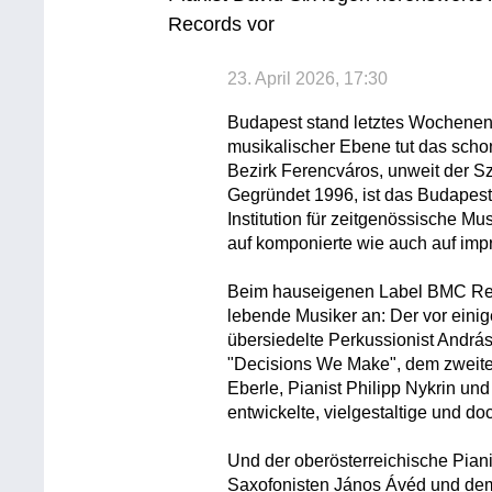
Records vor
23. April 2026, 17:30
Budapest stand letztes Wochenende
musikalischer Ebene tut das scho
Bezirk Ferencváros, unweit der S
Gegründet 1996, ist das Budapest 
Institution für zeitgenössische Mu
auf komponierte wie auch auf impr
Beim hauseigenen Label BMC Reco
lebende Musiker an: Der vor ein
übersiedelte Perkussionist Andrá
"Decisions We Make", dem zweiten
Eberle, Pianist Philipp Nykrin und 
entwickelte, vielgestaltige und d
Und der oberösterreichische Piani
Saxofonisten János Ávéd und dem