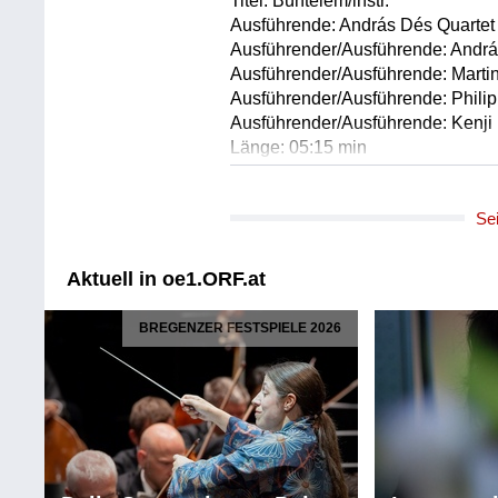
Titel: Büntelem/instr.
Ausführende: András Dés Quartet
Ausführender/Ausführende: Andrá
Ausführender/Ausführende: Marti
Ausführender/Ausführende: Philip
Ausführender/Ausführende: Kenji H
Länge: 05:15 min
Label: Budapest Music Center 
Se
Komponist/Komponistin: András 
Album: Decisions We Make
Titel: People at Places/instr.
Aktuell in oe1.ORF.at
Ausführende: András Dés Quartet
Ausführender/Ausführende: Andrá
BREGENZER FESTSPIELE 2026
Ausführender/Ausführende: Marti
Ausführender/Ausführende: Philip
Ausführender/Ausführende: Kenji H
Länge: 05:18 min
Label: Budapest Music Center 
Komponist/Komponistin: András 