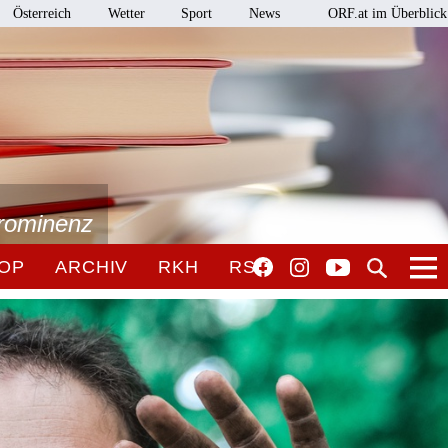
Österreich
Wetter
Sport
News
ORF.at im Überblick
Prominenz
OP
ARCHIV
RKH
RSO