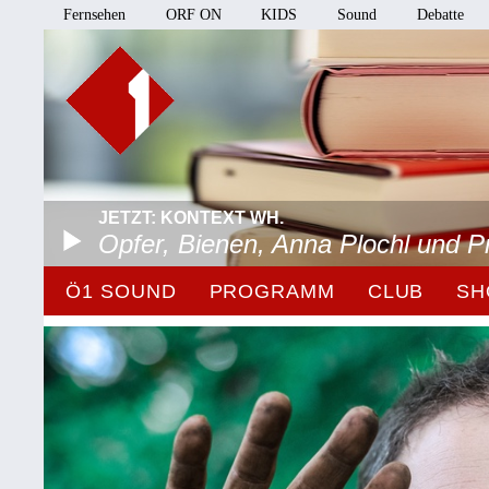
Fernsehen
ORF ON
KIDS
Sound
Debatte
JETZT: KONTEXT WH.
Opfer, Bienen, Anna Plochl und 
Ö1 SOUND
PROGRAMM
CLUB
SH