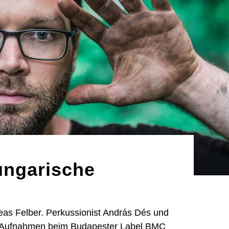
ungarische
eas Felber. Perkussionist András Dés und
te Aufnahmen beim Budapester Label BMC