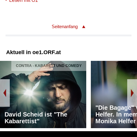
Lesen mit Ö1
Seitenanfang
Aktuell in oe1.ORF.at
CONTRA - KABARETT UND COMEDY
"Die Bagage"
David Scheid ist "The
Helfer. In me
Kabarettist"
Monika Helfer