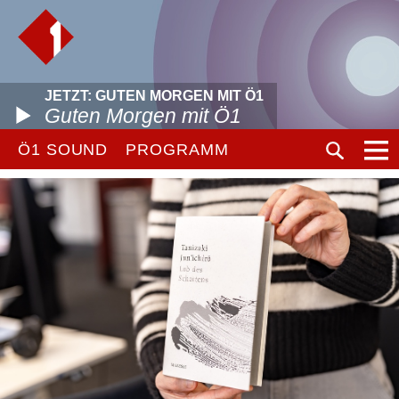
JETZT: GUTEN MORGEN MIT Ö1
Guten Morgen mit Ö1
Ö1 SOUND
PROGRAMM