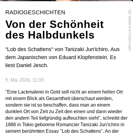
R
F
/
U
R
S
U
L
A
H
U
M
M
E
L
-
B
R
G
E
O
R
RADIOGESCHICHTEN
E
Von der Schönheit
des Halbdunkels
"Lob des Schattens" von Tanizaki Jun'ichiro. Aus
dem Japanischen von Eduard Klopfenstein. Es
liest Daniel Jesch.
5. Mai 2026, 11:05
"Eine Lackmalerei in Gold soll nicht an einem hellen Ort
mit einem Blick als Gesamtheit überschaut werden,
sondern sie ist so beschaffen, dass man an einem
dunklen Ort von Zeit zu Zeit den einen und dann wieder
den andern Teil tiefgründig aufleuchten sieht", schreibt der
1886 in Tokio geborene Romancier Tanizaki Jun'ichiro in
seinem berühmten Essay "Lob des Schattens". An der