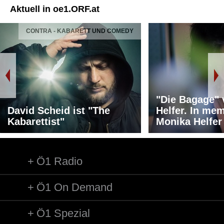
Aktuell in oe1.ORF.at
CONTRA - KABARETT UND COMEDY
"Die Bagage"
David Scheid ist "The
Helfer. In me
Kabarettist"
Monika Helfer
Ö1 Radio
Ö1 On Demand
Ö1 Spezial