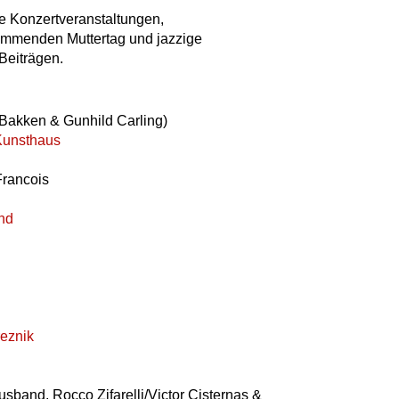
e Konzertveranstaltungen,
mmenden Muttertag und jazzige
Beiträgen.
 Bakken & Gunhild Carling)
Kunsthaus
Francois
nd
eznik
usband, Rocco Zifarelli/Victor Cisternas &