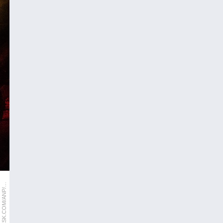
I
C
T
U
R
E
D
E
S
K
.
C
O
M
/
A
N
P
R
A
M
O
N
V
A
N
F
L
Y
M
E
P
N
/