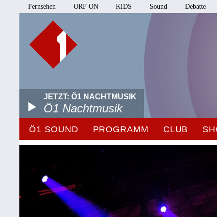
Fernsehen
ORF ON
KIDS
Sound
Debatte
JETZT: Ö1 NACHTMUSIK
Ö1 Nachtmusik
Ö1 SOUND
PROGRAMM
CLUB
SH