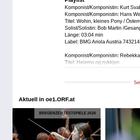
Playlist
Komponist/Komponistin: Kurt Sva
Komponist/Komponistin: Hans We
Titel: Wohin, kleines Pony / Öster
Solist/Solistin: Bob Martin /Gesan
Länge: 03:04 min
Label: BMG Ariola Austria 74321
Komponist/Komponistin: Rebekk
Titel: Heiemo og nykkjen
Solist/Solistin: Rebekka Bakken 
Länge: 06:54 min
Se
Label: Supreme Music Group 97
Urheber/Urheberin: Claudine Fra
Aktuell in oe1.ORF.at
Titel: Enlightment
Ausführende: Jim Pepper
BREGENZER FESTSPIELE 2026
Ausführende: Claudine Francois T
Ausführende: Jim Pepper /sax
Ausführende: Claudine Francois /
Ausführende: John Betsch /dr