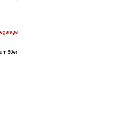
z
uegarage
zum 80er