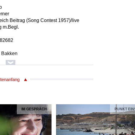
b
rner
reich Beitrag (Song Contest 1957)/live
g m.Begl.
482682
a Bakken
/Gesang m.Begl.
itenanfang
06832803024
ncois
IM GESPRÄCH
PUNKT EIN
rio
p