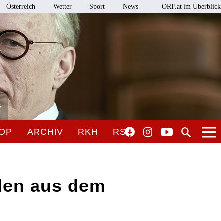
Österreich
Wetter
Sport
News
ORF.at im Überblick
l
OP
ARCHIV
RKH
RSO
den aus dem