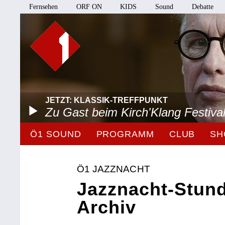
Fernsehen
ORF ON
KIDS
Sound
Debatte
JETZT: KLASSIK-TREFFPUNKT
Zu Gast beim Kirch'Klang Festiva
Ö1 SOUND
PROGRAMM
CLUB
SH
Ö1 JAZZNACHT
Jazznacht-Stun
Archiv