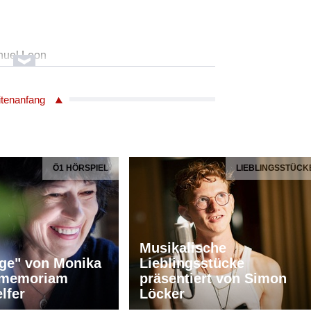
nuel Leon
 /Flamencogitarre m.Begl.
itenanfang
 Garcia /E - Bass
lo /Palmas, Percussion
Ö1 HÖRSPIEL
LIEBLINGSSTÜCK
nuel Leon
 /Flamencogitarre
Musikalische
ge" von Monika
Lieblingsstücke
n memoriam
präsentiert von Simon
lfer
Löcker