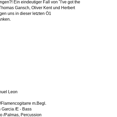
ngen?! Ein eindeutiger Fall von "I've got the
k. Thomas Gansch, Oliver Kent und Herbert
gen uns in dieser letzten Ö1
anken.
nuel Leon
 /Flamencogitarre m.Begl.
 Garcia /E - Bass
lo /Palmas, Percussion