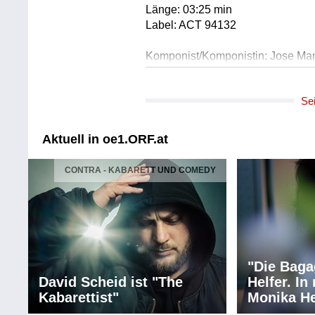
Länge: 03:25 min
Label: ACT 94132
Komponist/Komponistin: Jose Ma
Titel: Kabul (Tanguillos)/instr.
Solist/Solistin: Jose Manuel Leon
Se
Ausführender/Ausführende: Martin
Ausführender/Ausführende: Cepil
Länge: 05:01 min
Aktuell in oe1.ORF.at
Label: ACT 94132
CONTRA - KABARETT UND COMEDY
Komponist/Komponistin: Jose Ma
Titel: Bajadilla (Solea)/instr.
Solist/Solistin: Jose Manuel Leon
Länge: 06:49 min
Label: ACT 94132
"Die Baga
Urheber/Urheberin: Jobim
David Scheid ist "The
Helfer. I
Urheber/Urheberin: De Moraes
Kabarettist"
Monika He
Titel: THE GIRL FROM IPANEMA