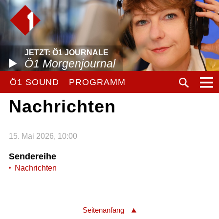
JETZT: Ö1 JOURNALE
Ö1 Morgenjournal
Ö1 SOUND
PROGRAMM
Nachrichten
15. Mai 2026, 10:00
Sendereihe
Nachrichten
Seitenanfang