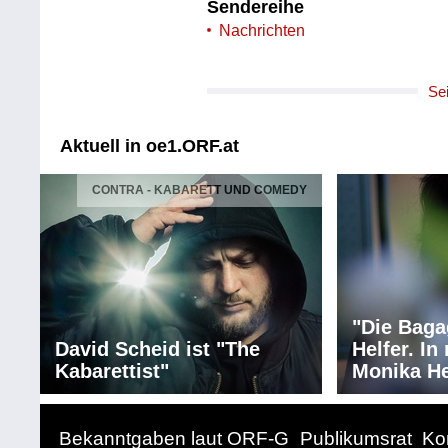
Sendereihe
Nachrichten
Se
Aktuell in oe1.ORF.at
CONTRA - KABARETT UND COMEDY
"Die Baga
David Scheid ist "The
Helfer. I
Kabarettist"
Monika He
Bekanntgaben laut ORF-G
Publikumsrat
Ko