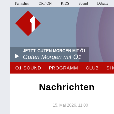
Fernsehen
ORF ON
KIDS
Sound
Debatte
JETZT: GUTEN MORGEN MIT Ö1
Guten Morgen mit Ö1
Ö1 SOUND
PROGRAMM
CLUB
SH
Nachrichten
15. Mai 2026, 11:00