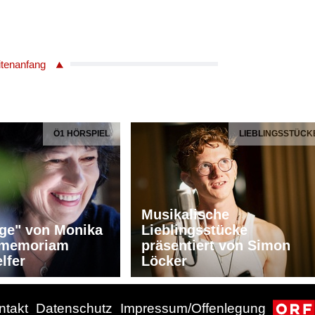
itenanfang
Ö1 HÖRSPIEL
LIEBLINGSSTÜCK
Musikalische
ge" von Monika
Lieblingsstücke
n memoriam
präsentiert von Simon
lfer
Löcker
ntakt
Datenschutz
Impressum/Offenlegung