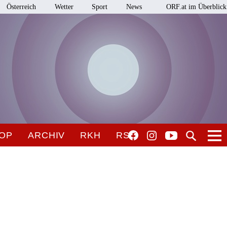
Österreich
Wetter
Sport
News
ORF.at im Überblick
OP
ARCHIV
RKH
RSO