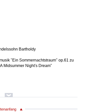
ndelssohn Bartholdy
elmusik "Ein Sommernachtstraum" op.61 zu
"A Midsummer Night's Dream"
h Kuhlau/1786 - 1832
 Suite aus der Musik zu dem gleichnamigen
itenanfang
lberg