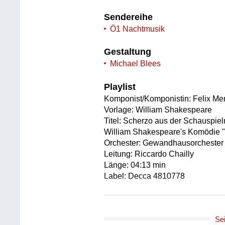
Sendereihe
Ö1 Nachtmusik
Gestaltung
Michael Blees
Playlist
Komponist/Komponistin: Felix Me
Vorlage: William Shakespeare
Titel: Scherzo aus der Schauspi
William Shakespeare's Komödie 
Orchester: Gewandhausorchester
Leitung: Riccardo Chailly
Länge: 04:13 min
Label: Decca 4810778
Komponist/Komponistin: Friedric
Titel: "Elverhoj" ("Elfenhügel") -
Se
Schauspiel von Johan Ludvig Hei