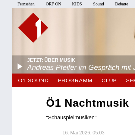
Fernsehen
ORF ON
KIDS
Sound
Debatte
JETZT: ÜBER MUSIK
Andreas Pfeifer im Gespräch mit 
Ö1 SOUND
PROGRAMM
CLUB
SH
Ö1 Nachtmusik
"Schauspielmusiken"
16. Mai 2026, 05:03