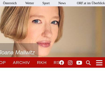
Österreich
Wetter
Sport
News
ORF.at im Überblick
Joana Mallwitz
OP
ARCHIV
RKH
RSO