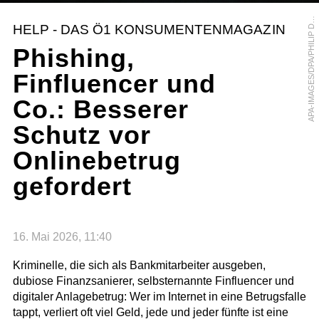
P
A
-
I
M
A
G
E
S
/
D
P
A
/
P
H
I
L
I
P
U
L
I
A
A
N
HELP - DAS Ö1 KONSUMENTENMAGAZIN
D
Phishing,
Finfluencer und
Co.: Besserer
Schutz vor
Onlinebetrug
gefordert
16. Mai 2026, 11:40
Kriminelle, die sich als Bankmitarbeiter ausgeben,
dubiose Finanzsanierer, selbsternannte Finfluencer und
digitaler Anlagebetrug: Wer im Internet in eine Betrugsfalle
tappt, verliert oft viel Geld, jede und jeder fünfte ist eine