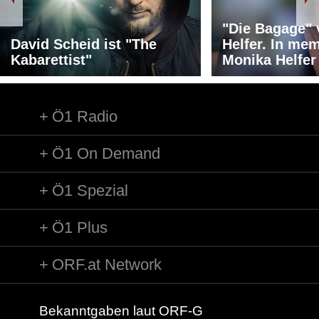
"Die Bagage"
David Scheid ist "The
Helfer. In me
Kabarettist"
Monika Helfer
Ö1 Radio
Ö1 On Demand
Ö1 Spezial
Ö1 Plus
ORF.at Network
Bekanntgaben laut ORF-G