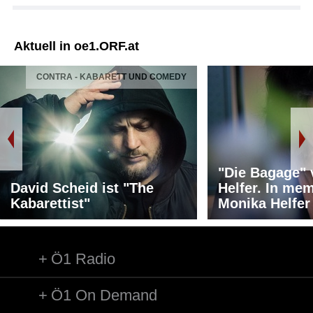
Aktuell in oe1.ORF.at
CONTRA - KABARETT UND COMEDY
"Die Bagage"
David Scheid ist "The
Helfer. In me
Kabarettist"
Monika Helfer
Ö1 Radio
Ö1 On Demand